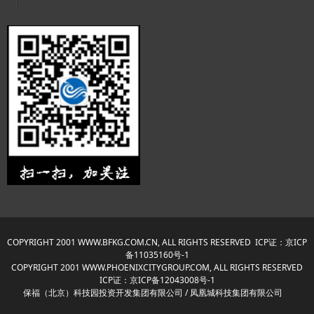
COPYRIGHT 2001
WWW.BFKG.COM.CN
, ALL RIGHTS RESERVED ICP证：
京ICP
备11035160号-1
COPYRIGHT 2001
WWW.PHOENIXCITYGROUP.COM
, ALL RIGHTS RESERVED
ICP证：
京ICP备12043008号-1
保福（北京）科技园投资开发集团有限公司
/
凤凰城科技集团有限公司