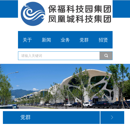
关于
新闻
业务
党群
招贤
끠
党群
ꁕ