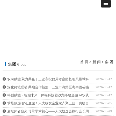
首 页
>
新 闻
> 集 团
集团
Group
双向赋能 聚力共赢｜三亚市投促局考察团莅临凤凰城科技集团考察交流
2026-06-12
끴
深化跨域联动 共启合作新篇｜三亚市海棠区考察团莅临凤凰城科技集团考察交流
2026-06-12
끴
科创赋能・智启未来丨保福科技园沙龙搭建金融 AI双轨赋能新生态
2026-06-12
끴
求是致远 智汇鹿城！人大校友企业家齐聚三亚，共绘自贸港合作新蓝图
2026-06-05
끴
赓续师者薪火 传承学术初心——人大校企会执行会长周明德捐资设立阎达五教授塑像
2026-05-29
끴