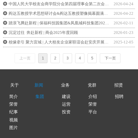
中国人民大学校友会商学院分会第四届理事会第二次会议举行
2026-04-24
끴
阎达五教授学术思想研讨会&阎达五教授塑像揭幕圆满举行
2026-04-22
끴
踏浪飞腾赴新程 | 保福科技园集团&凤凰城科技集团2026新春团拜会圆满举行！
2026-02-11
끴
沉淀过往 奔赴新程 | 商会2025年度回顾
2026-01-23
끴
校缘牵引 聚力宜城 | 人大校友企业家联谊会赴安庆开展产业对接
2025-12-05
끴
上一页
1
2
3
4
5
下一页
关于
新闻
业务
党群
招贤
简介
集团
建设
介绍
招聘
运营
荣誉
荣誉
投资
平台
纪事
视频
图片