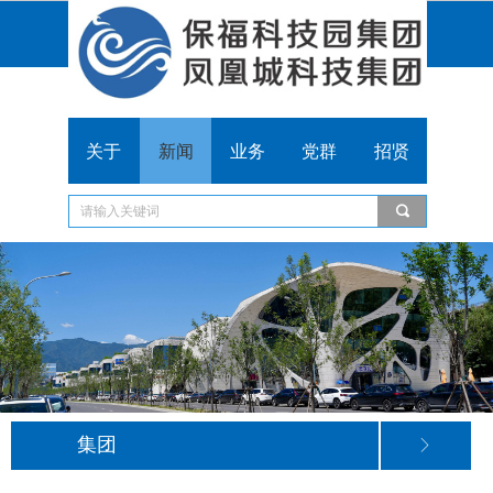
关于
新闻
业务
党群
招贤
끠
集团
ꁕ