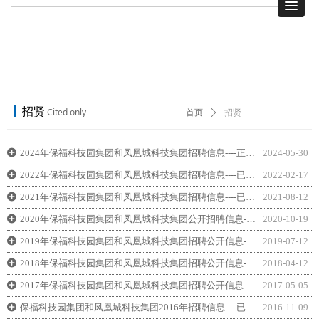
招贤
Cited only
首页
ꄲ
招贤
2024年保福科技园集团和凤凰城科技集团招聘信息----正在招募
2024-05-30
끴
2022年保福科技园集团和凤凰城科技集团招聘信息----已结束
2022-02-17
끴
2021年保福科技园集团和凤凰城科技集团招聘信息----已结束
2021-08-12
끴
2020年保福科技园集团和凤凰城科技集团公开招聘信息----已结束
2020-10-19
끴
2019年保福科技园集团和凤凰城科技集团招聘公开信息----已结束
2019-07-12
끴
2018年保福科技园集团和凤凰城科技集团招聘公开信息----已结束
2018-04-12
끴
2017年保福科技园集团和凤凰城科技集团招聘公开信息----已结束
2017-05-05
끴
保福科技园集团和凤凰城科技集团2016年招聘信息----已结束
2016-11-09
끴